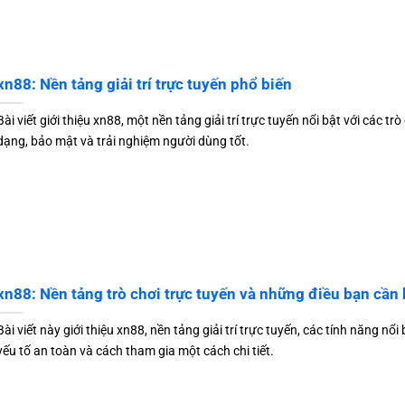
xn88: Nền tảng giải trí trực tuyến phổ biến
Bài viết giới thiệu xn88, một nền tảng giải trí trực tuyến nổi bật với các trò
dạng, bảo mật và trải nghiệm người dùng tốt.
xn88: Nền tảng trò chơi trực tuyến và những điều bạn cần 
Bài viết này giới thiệu xn88, nền tảng giải trí trực tuyến, các tính năng nổi 
yếu tố an toàn và cách tham gia một cách chi tiết.