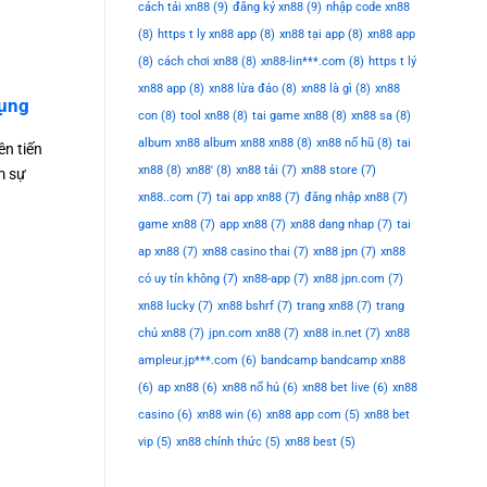
cách tải xn88 (9)
đăng ký xn88 (9)
nhập code xn88
(8)
https t ly xn88 app (8)
xn88 tại app (8)
xn88 app
(8)
cách chơi xn88 (8)
xn88-lin***.com (8)
https t lý
xn88 app (8)
xn88 lừa đảo (8)
xn88 là gì (8)
xn88
dụng
con (8)
tool xn88 (8)
tai game xn88 (8)
xn88 sa (8)
album xn88 album xn88 xn88 (8)
xn88 nổ hũ (8)
tai
ên tiến
xn88 (8)
xn88' (8)
xn88 tải (7)
xn88 store (7)
m sự
xn88..com (7)
tai app xn88 (7)
đăng nhập xn88 (7)
game xn88 (7)
app xn88 (7)
xn88 dang nhap (7)
tai
ap xn88 (7)
xn88 casino thai (7)
xn88 jpn (7)
xn88
có uy tín không (7)
xn88-app (7)
xn88 jpn.com (7)
xn88 lucky (7)
xn88 bshrf (7)
trang xn88 (7)
trang
chủ xn88 (7)
jpn.com xn88 (7)
xn88 in.net (7)
xn88
ampleur.jp***.com (6)
bandcamp bandcamp xn88
(6)
ap xn88 (6)
xn88 nổ hủ (6)
xn88 bet live (6)
xn88
casino (6)
xn88 win (6)
xn88 app com (5)
xn88 bet
vip (5)
xn88 chính thức (5)
xn88 best (5)