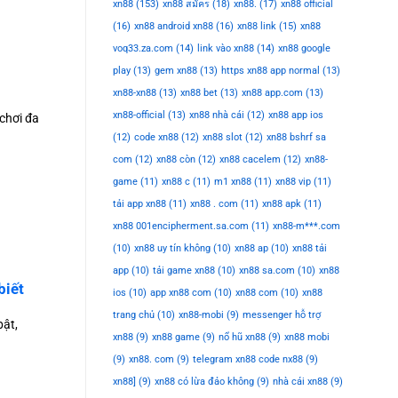
xn88 (153)
xn88 สมัคร (18)
xn88. (17)
xn88 official
(16)
xn88 android xn88 (16)
xn88 link (15)
xn88
voq33.za.com (14)
link vào xn88 (14)
xn88 google
play (13)
gem xn88 (13)
https xn88 app normal (13)
xn88-xn88 (13)
xn88 bet (13)
xn88 app.com (13)
xn88-official (13)
xn88 nhà cái (12)
xn88 app ios
 chơi đa
(12)
code xn88 (12)
xn88 slot (12)
xn88 bshrf sa
com (12)
xn88 còn (12)
xn88 cacelem (12)
xn88-
game (11)
xn88 c (11)
m1 xn88 (11)
xn88 vip (11)
tải app xn88 (11)
xn88 . com (11)
xn88 apk (11)
xn88 001encipherment.sa.com (11)
xn88-m***.com
(10)
xn88 uy tín không (10)
xn88 ap (10)
xn88 tải
app (10)
tải game xn88 (10)
xn88 sa.com (10)
xn88
biết
ios (10)
app xn88 com (10)
xn88 com (10)
xn88
trang chủ (10)
xn88-mobi (9)
messenger hỗ trợ
bật,
xn88 (9)
xn88 game (9)
nổ hũ xn88 (9)
xn88 mobi
(9)
xn88. com (9)
telegram xn88 code nx88 (9)
xn88] (9)
xn88 có lừa đảo không (9)
nhà cái xn88 (9)