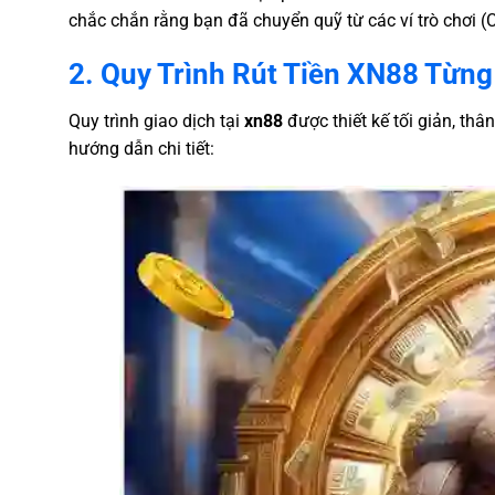
chắc chắn rằng bạn đã chuyển quỹ từ các ví trò chơi (Ca
2. Quy Trình Rút Tiền XN88 Từn
Quy trình giao dịch tại
xn88
được thiết kế tối giản, thâ
hướng dẫn chi tiết: