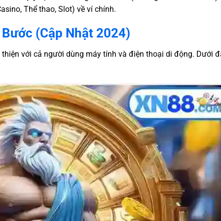
sino, Thể thao, Slot) về ví chính.
g Bước (Cập Nhật 2024)
n thiện với cả người dùng máy tính và điện thoại di động. Dưới đ