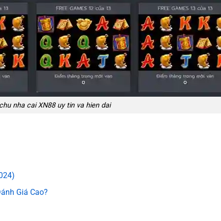
chu nha cai XN88 uy tin va hien dai
024)
Đánh Giá Cao?