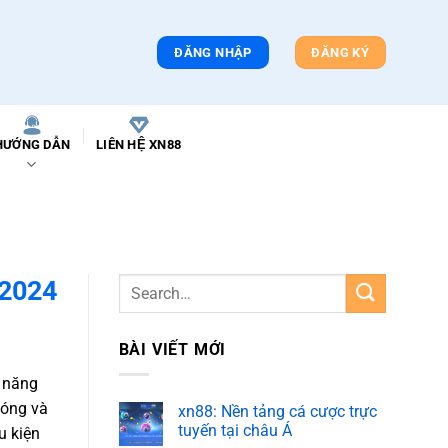
ĐĂNG NHẬP
ĐĂNG KÝ
HƯỚNG DẪN
LIÊN HỆ XN88
 2024
BÀI VIẾT MỚI
h năng
hóng và
xn88: Nền tảng cá cược trực
tuyến tại châu Á
u kiện