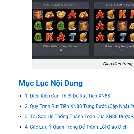
Giao dien trang 
Mục Lục Nội Dung
1. Điều Kiện Cần Thiết Để Rút Tiền XN88
2. Quy Trình Rút Tiền XN88 Từng Bước (Cập Nhật 2
3. Tại Sao Hệ Thống Thanh Toán Của XN88 Được 
4. Các Lưu Ý Quan Trọng Để Tránh Lỗi Giao Dịch