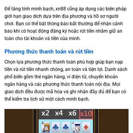
Để tăng tính minh bạch, xn88 cũng áp dụng các biện pháp
giới hạn giao dịch dựa trên địa phương và hồ sơ người
chơi. Bạn có thể bật thông báo bất thường để nhận cảnh
báo khi có hoạt động đăng ký hoặc rút tiền nhằm giữ an
toàn cho tài khoản và tiền của mình.
Phương thức thanh toán và rút tiền
Chọn lựa phương thức thanh toán phù hợp giúp bạn nạp
tiền và rút tiền nhanh chóng, an toàn và tiện lợi. Danh sách
phổ biến gồm thẻ ngân hàng, ví điện tử, chuyển khoản
ngân hàng và các phương thức thanh toán nội địa. Mọi
giao dịch đều được mã hóa và ghi nhận đầy đủ để bạn có
thể kiểm tra lịch sử một cách minh bạch.