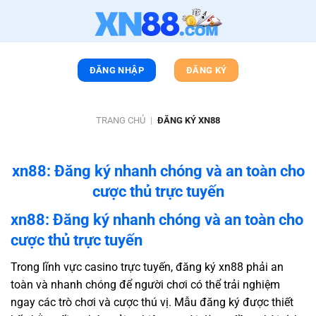
Chuyển
đến
nội
dung
ĐĂNG NHẬP
ĐĂNG KÝ
TRANG CHỦ
|
ĐĂNG KÝ XN88
xn88: Đăng ký nhanh chóng và an toàn cho
cược thủ trực tuyến
xn88: Đăng ký nhanh chóng và an toàn cho
cược thủ trực tuyến
Trong lĩnh vực casino trực tuyến, đăng ký xn88 phải an
toàn và nhanh chóng để người chơi có thể trải nghiệm
ngay các trò chơi và cược thú vị. Mẫu đăng ký được thiết