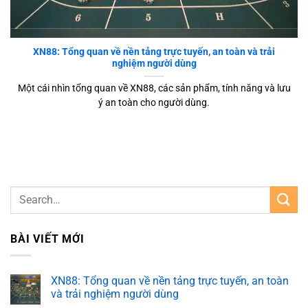
XN88: Tổng quan về nền tảng trực tuyến, an toàn và trải
nghiệm người dùng
Một cái nhìn tổng quan về XN88, các sản phẩm, tính năng và lưu
ý an toàn cho người dùng.
BÀI VIẾT MỚI
XN88: Tổng quan về nền tảng trực tuyến, an toàn
và trải nghiệm người dùng