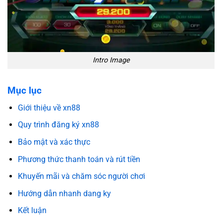
Intro Image
Mục lục
Giới thiệu về xn88
Quy trình đăng ký xn88
Bảo mật và xác thực
Phương thức thanh toán và rút tiền
Khuyến mãi và chăm sóc người chơi
Hướng dẫn nhanh dang ky
Kết luận