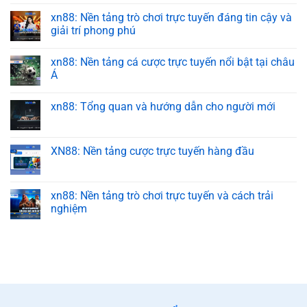
xn88: Nền tảng trò chơi trực tuyến đáng tin cậy và
giải trí phong phú
xn88: Nền tảng cá cược trực tuyến nổi bật tại châu
Á
xn88: Tổng quan và hướng dẫn cho người mới
XN88: Nền tảng cược trực tuyến hàng đầu
xn88: Nền tảng trò chơi trực tuyến và cách trải
nghiệm