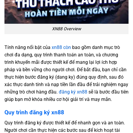
XN88 Overview
Tính năng nổi bật của
xn88 còn
bao gồm danh mục trò
chơi đa dạng, quy trình thanh toán an toàn, và chương
trình khuyến mãi được thiết kế để mang lại lợi ích hợp
pháp và bền vững cho người chơi. Để bắt đầu, bạn chỉ cần
thực hiện bước đăng ký (dang ky) đúng quy định, sau đó
xác thực danh tính và nạp tiền lần đầu để trải nghiệm ngay
những trò chơi hàng đầu.
đăng ký xn88
sẽ là bước đầu tiên
giúp bạn mở khóa nhiều cơ hội giải trí và may mắn.
Quy trình đăng ký xn88
Quy trình đăng ký được thiết kế để nhanh gọn và an toàn.
Người chơi cần thực hiện các bước sau để kích hoạt tài