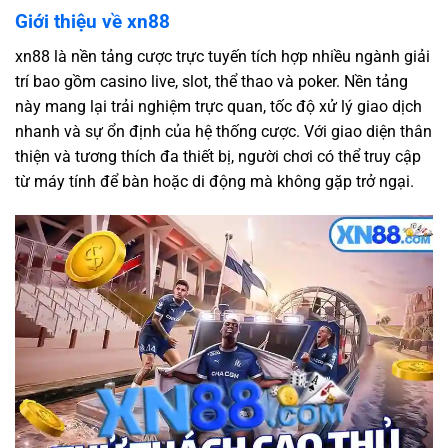
Giới thiệu về xn88
xn88 là nền tảng cược trực tuyến tích hợp nhiều ngành giải
trí bao gồm casino live, slot, thể thao và poker. Nền tảng
này mang lại trải nghiệm trực quan, tốc độ xử lý giao dịch
nhanh và sự ổn định của hệ thống cược. Với giao diện thân
thiện và tương thích đa thiết bị, người chơi có thể truy cập
từ máy tính để bàn hoặc di động mà không gặp trở ngại.