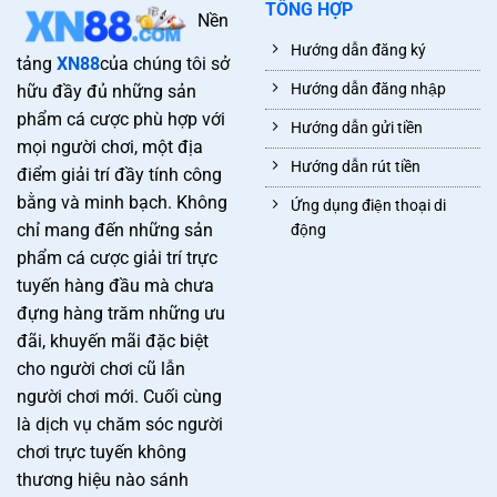
TỔNG HỢP
Nền
Hướng dẫn đăng ký
tảng
XN88
của chúng tôi sở
Hướng dẫn đăng nhập
hữu đầy đủ những sản
phẩm cá cược phù hợp với
Hướng dẫn gửi tiền
mọi người chơi, một địa
Hướng dẫn rút tiền
điểm giải trí đầy tính công
bằng và minh bạch. Không
Ứng dụng điện thoại di
chỉ mang đến những sản
động
phẩm cá cược giải trí trực
tuyến hàng đầu mà chưa
đựng hàng trăm những ưu
đãi, khuyến mãi đặc biệt
cho người chơi cũ lẫn
người chơi mới. Cuối cùng
là dịch vụ chăm sóc người
chơi trực tuyến không
thương hiệu nào sánh