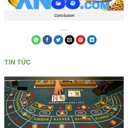
Conclusion
TIN TỨC