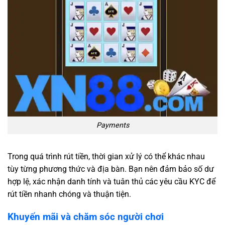
Payments
Trong quá trình rút tiền, thời gian xử lý có thể khác nhau
tùy từng phương thức và địa bàn. Bạn nên đảm bảo số dư
hợp lệ, xác nhận danh tính và tuân thủ các yêu cầu KYC để
rút tiền nhanh chóng và thuận tiện.
Khuyến mãi và chăm sóc người chơi