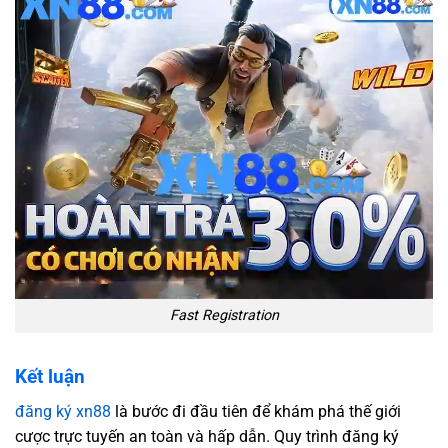
Fast Registration
Kết luận
đăng ký xn88
là bước đi đầu tiên để khám phá thế giới
cược trực tuyến an toàn và hấp dẫn. Quy trình đăng ký