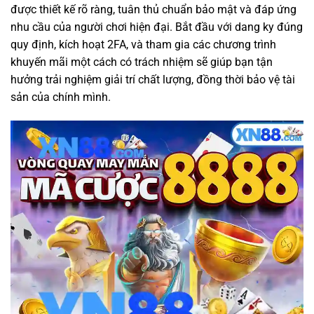
được thiết kế rõ ràng, tuân thủ chuẩn bảo mật và đáp ứng
nhu cầu của người chơi hiện đại. Bắt đầu với dang ky đúng
quy định, kích hoạt 2FA, và tham gia các chương trình
khuyến mãi một cách có trách nhiệm sẽ giúp bạn tận
hưởng trải nghiệm giải trí chất lượng, đồng thời bảo vệ tài
sản của chính mình.