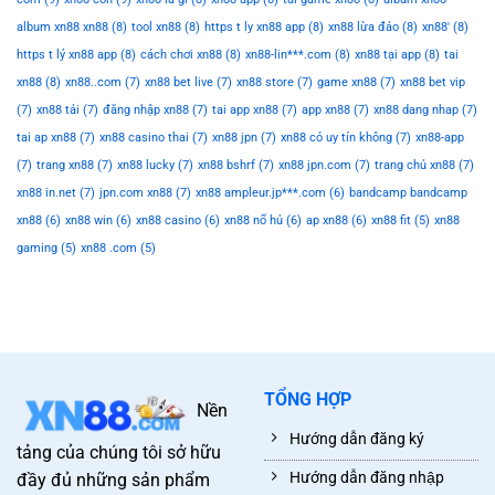
album xn88 xn88 (8)
tool xn88 (8)
https t ly xn88 app (8)
xn88 lừa đảo (8)
xn88' (8)
https t lý xn88 app (8)
cách chơi xn88 (8)
xn88-lin***.com (8)
xn88 tại app (8)
tai
xn88 (8)
xn88..com (7)
xn88 bet live (7)
xn88 store (7)
game xn88 (7)
xn88 bet vip
(7)
xn88 tải (7)
đăng nhập xn88 (7)
tai app xn88 (7)
app xn88 (7)
xn88 dang nhap (7)
tai ap xn88 (7)
xn88 casino thai (7)
xn88 jpn (7)
xn88 có uy tín không (7)
xn88-app
(7)
trang xn88 (7)
xn88 lucky (7)
xn88 bshrf (7)
xn88 jpn.com (7)
trang chủ xn88 (7)
xn88 in.net (7)
jpn.com xn88 (7)
xn88 ampleur.jp***.com (6)
bandcamp bandcamp
xn88 (6)
xn88 win (6)
xn88 casino (6)
xn88 nổ hủ (6)
ap xn88 (6)
xn88 fit (5)
xn88
gaming (5)
xn88 .com (5)
TỔNG HỢP
Nền
Hướng dẫn đăng ký
tảng
của chúng tôi sở hữu
Hướng dẫn đăng nhập
đầy đủ những sản phẩm