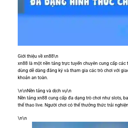
Giới thiệu về xn88
\n
xn88 là một nền tảng trực tuyến chuyên cung cấp các t
dùng dễ dàng đăng ký và tham gia các trò chơi với giao
khoản an toàn.
\n\n
Nền tảng và dịch vụ
\n
Nền tảng xn88 cung cấp đa dạng trò chơi như slots, ba
thể thao live. Người chơi có thể thưởng thức trải nghiệ
\n\n