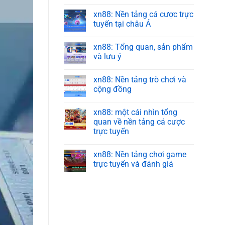
xn88: Nền tảng cá cược trực
tuyến tại châu Á
xn88: Tổng quan, sản phẩm
và lưu ý
xn88: Nền tảng trò chơi và
cộng đồng
xn88: một cái nhìn tổng
quan về nền tảng cá cược
trực tuyến
xn88: Nền tảng chơi game
trực tuyến và đánh giá