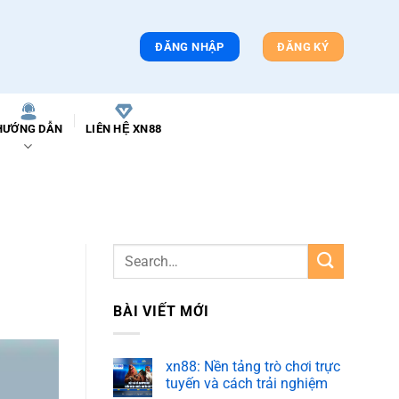
ĐĂNG NHẬP
ĐĂNG KÝ
HƯỚNG DẪN
LIÊN HỆ XN88
BÀI VIẾT MỚI
xn88: Nền tảng trò chơi trực
tuyến và cách trải nghiệm