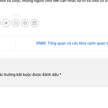
hơi và cược, nhưng người chơi nên cân nhắc rủi ro và chơi có t
XN88: Tổng quan và các khía cạnh quan 
ác trường bắt buộc được đánh dấu
*