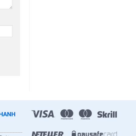
NHANH