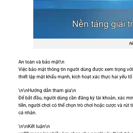
Nề
An toàn và bảo mật
\n
Việc bảo mật thông tin người dùng được xem trọng với
thiết lập mật khẩu mạnh, kích hoạt xác thực hai yếu tố 
\n\n
Hướng dẫn tham gia
\n
Để bắt đầu, người dùng cần đăng ký tài khoản, xác min
tiền, người chơi có thể chọn trò chơi hoặc cược và rút t
cá nhân.
\n\n
Kết luận
\n