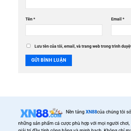
Tên
*
Email
*
Lưu tên của tôi, email, và trang web trong trình duyệt
Nền tảng
XN88
của chúng tôi s
những sản phẩm cá cược phù hợp với mọi người chơi,
giải trí đầy tính công bằng và minh bạch. Không chỉ