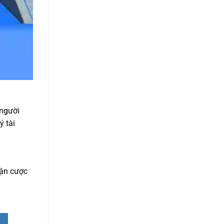
 người
ý tài
rận cược