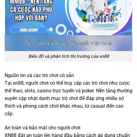
Biểu đồ và phân tích thị trường của xn88
Nguồn tin và các trò chơi có sẵn
Tại xn88, người chơi có thể truy cập các trò chơi như cược
thể thao, slots, casino trực tuyến và poker. Nền tảng thường
xuyên cập nhật danh mục trò chơi để đáp ứng nhiều sở
thích và phong cách chơi khác nhau, từ casual đến cao
cấp.
An toàn và bảo mật cho người chơi
XN88 đặt an toàn lên hàng đầu bằng cách áp dụng chuẩn