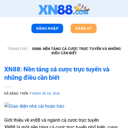
Chuyển
đến
nội
dung
ĐĂNG NHẬP
ĐĂNG KÝ
TRANG CHỦ
|
XN88: NỀN TẢNG CÁ CƯỢC TRỰC TUYẾN VÀ NHỮNG
ĐIỀU CẦN BIẾT
XN88: Nền tảng cá cược trực tuyến và
những điều cần biết
ĐÃ ĐĂNG TRÊN
THÁNG 06 04, 2026
Giới thiệu về xn88 và ngành cá cược trực tuyến
XN88 là một nền tảng cá cược trực tuyến phổ biến, cung