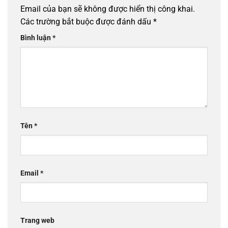
Email của bạn sẽ không được hiển thị công khai.
Các trường bắt buộc được đánh dấu
*
Bình luận
*
Tên
*
Email
*
Trang web