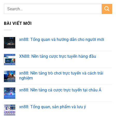
BÀI VIẾT MỚI
xn88: Tổng quan và hướng dẫn cho người mới
XN88: Nền tảng cược trực tuyến hàng đầu
xn88: Nền tảng trò chơi trực tuyến và cách trải
nghiệm
xn88: Nền tảng cá cược trực tuyến tại châu Á
xn88: Tổng quan, sản phẩm và lưu ý