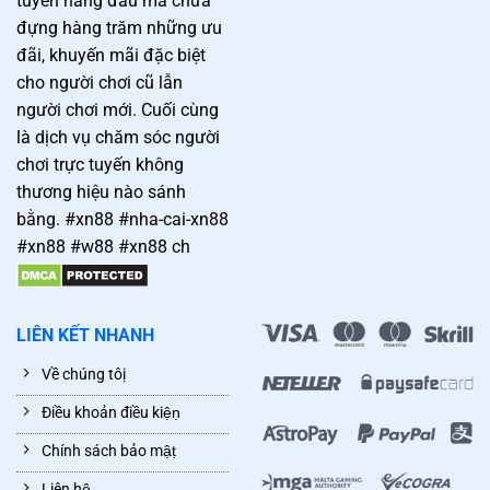
tuyến hàng đầu mà chưa
đựng hàng trăm những ưu
đãi, khuyến mãi đặc biệt
cho người chơi cũ lẫn
người chơi mới. Cuối cùng
là dịch vụ chăm sóc người
chơi trực tuyến không
thương hiệu nào sánh
bằng. #xn88 #nha-cai-xn88
#xn88 #w88 #xn88 ch
LIÊN KẾT NHANH
Về chúng tôị
Điều khoản điều kiệṇ
Chính sách bảo mậṭ
Liên hệ̣